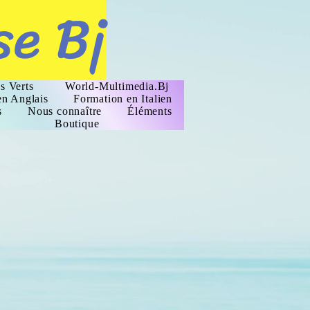
se Bj
s Verts
World-Multimedia.Bj
en Anglais
Formation en Italien
s
Nous connaître
Éléments
Boutique