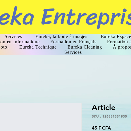
eka Entrepri
Services
Eureka, la boite à images
Eureka Espace
on en Informatique
Formation en Français
Formation 
oto,
Eureka Technique
Eureka Cleaning
À propo
Services
Article
SKU : 126351351935
Prix
45 F CFA