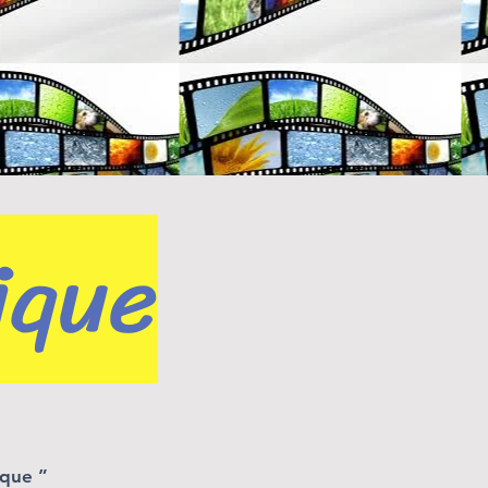
ique
ique ”