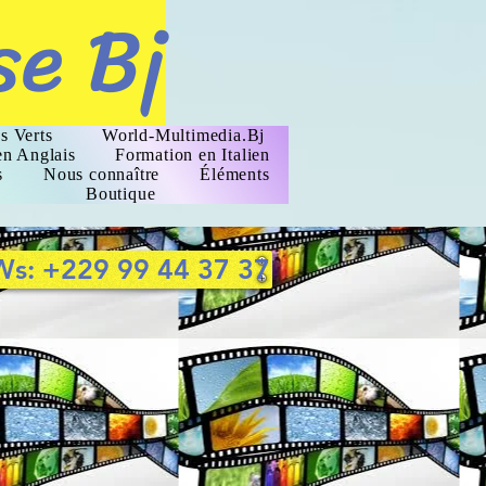
se Bj
s Verts
World-Multimedia.Bj
en Anglais
Formation en Italien
s
Nous connaître
Éléments
Boutique
Ws: +229 99 44 37 37