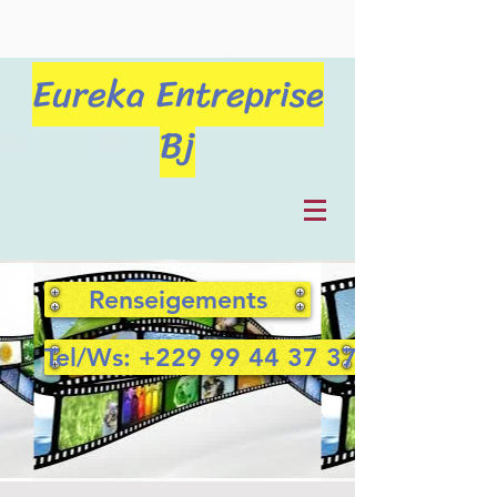
Eureka Entreprise
Bj
Renseigements
Tel/Ws: +229 99 44 37 37