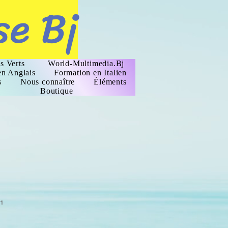
se Bj
s Verts
World-Multimedia.Bj
en Anglais
Formation en Italien
s
Nous connaître
Éléments
Boutique
91