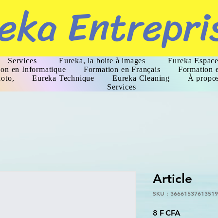
eka Entrepri
Services
Eureka, la boite à images
Eureka Espace
on en Informatique
Formation en Français
Formation 
oto,
Eureka Technique
Eureka Cleaning
À propo
Services
Article
SKU : 3666153761351
Prix
8 F CFA