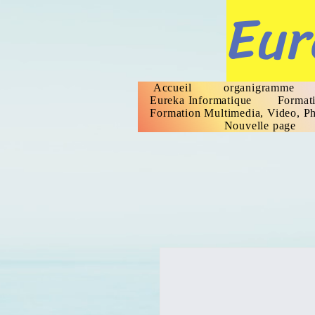
Eur
Accueil
organigramme
Eureka Informatique
Formati
Formation Multimedia, Video, Ph
Nouvelle page